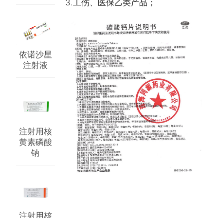
3.工伤、医保乙类产品；
依诺沙星
注射液
注射用核
黄素磷酸
钠
注射用核