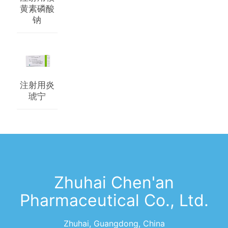
黄素磷酸
钠
注射用炎
琥宁
Zhuhai Chen'an
Pharmaceutical Co., Ltd.
Zhuhai, Guangdong, China