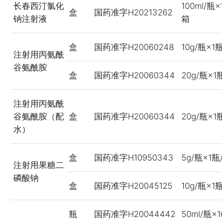
长春西汀氯化
100ml/瓶
盒
国药准字H20213262
钠注射液
箱
盒
国药准字H20060248
10g/瓶×1
注射用丙氨酰
谷氨酰胺
盒
国药准字H20060344
20g/瓶×1
注射用丙氨酰
谷氨酰胺（配
盒
国药准字H20060344
20g/瓶×1
水）
盒
国药准字H10950343
5g/瓶×1瓶
注射用果糖二
磷酸钠
盒
国药准字H20045125
10g/瓶×1
瓶
国药准字H20044442
50ml/瓶×