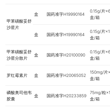
0.15g/片
盒
国药准字H19990164
盒/箱
甲苯磺酸妥舒
沙星片
0.15g/片×
盒
国药准字H19990164
盒/箱
甲苯磺酸妥舒
0.15g/片
盒
国药准字H20100090
沙星分散片
盒/箱
150mg/片
罗红霉素片
盒
国药准字H20065052
盒/箱
磷酸奥司他韦
75mg/粒×
盒
国药准字H20233859
胶囊
盒/箱