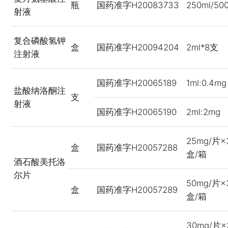
瓶
国药准字H20083733
250ml/50
射液
复合磷酸氢钾
盒
国药准字H20094204
2ml*8支
注射液
国药准字H20065189
1ml:0.4mg
盐酸纳洛酮注
支
射液
国药准字H20065190
2ml:2mg
25mg/片×
盒
国药准字H20057288
盒/箱
酒石酸美托洛
尔片
50mg/片×
盒
国药准字H20057289
盒/箱
30mg/片×