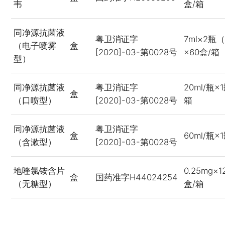
韦
盒/箱
同净源抗菌液
粤卫消证字
7ml×2
（电子喷雾
盒
[2020]-03-第0028号
×60盒/箱
型）
同净源抗菌液
粤卫消证字
20ml/瓶×
盒
（口喷型）
[2020]-03-第0028号
箱
同净源抗菌液
粤卫消证字
盒
60ml/瓶×
（含漱型）
[2020]-03-第0028号
地喹氯铵含片
0.25mg×
盒
国药准字H44024254
（无糖型）
盒/箱