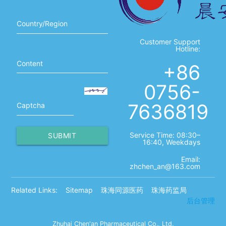
Country/Region
Customer Support
Hotline:
Content
+86
0756-
7636819
Captcha
Service Time: 08:30–
SUBMIT
16:40, Weekdays
Email:
zhchen_an@163.com
Related Links:
Sitemap
珠海同源医药
珠海药监局
后台管理
Zhuhai Chen'an Pharmaceutical Co., Ltd.