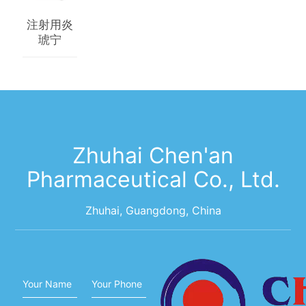
注射用炎
琥宁
Zhuhai Chen'an
Pharmaceutical Co., Ltd.
Zhuhai, Guangdong, China
Your Name
Your Phone