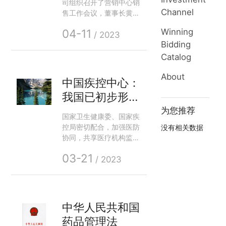
作会在珠海举行
司组织召开了营销中心销
Channel
售工作会议，董事长黄
毅、营销中心总经理吴永
04-11
Winning
志、质量副总兼研究所所
/ 2023
Bidding
长陈敏、财务副总易纯、
品管部张晓鹏、客服部邓
Catalog
学琴、营销中心副总王
About
强、程伟琦、孙敬军、张
中国疾控中心：
瑞、黄榆郡、蔡晶晶，钟
我国已初步形成
春燕、药物安全警戒办公
室及各省招商经理出席了
多渠道传染病监
为您推荐
国家卫生健康委、国家疾
会议。
测体系
控局密切配合，加强医防
没有相关数据
协同，共享医疗机构监测
信息，开展了病例报告监
03-21
测、哨点医院监测等工
/ 2023
作，已初步形成兼顾常态
与应急、入境与本土、城
市与农村、一般人群和重
点人群的多渠道传染病监
中华人民共和国
测体系。国家将继续优化
药品管理法
完善多渠道监测体系，做