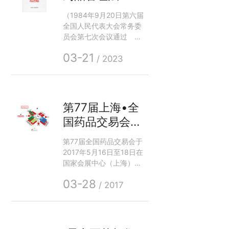
好新冠、流感等传染病监
（1984年9月20日第六届
测预警工作，强化疫情形
全国人民代表大会常务委
势分析和趋势研判。
员会第七次会议通过
2001年2月28日第九届全
03-21
国人民代表大会常务委员
/ 2023
会第二十次会议第一次修
订 根据2013年12月28
日第十二届全国人民代表
大会常务委员会第六次会
第77届上海•全
议《关于修改<中华人民
国药品交易会，
共和国海洋环境保护法>
等七部法律的决定》第一
晨安与您相约！
第77届全国药品交易会于
次修正 根据2015年4月
展位号：
2017年5月16日至18日在
24日第十二届全国人民代
42M23！
国家会展中心（上海）举
表大会常务委员会第十四
行，全国药品交易会是中
次会议《关于修改<中华
03-28
国医药领域历史最悠久、
/ 2017
人民共和国药品管理法>
规模超大的品牌盛会，是
的决定》第二次修正
国内医药制剂、健康产品
2019年8月26日第十三届
及相关技术的服务贸易、
全国人民代表大会常务委
信息交流和合作对接平