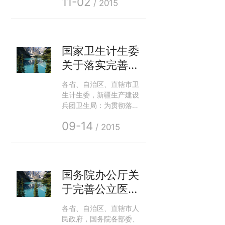
11-02
司）将携全国医保、基药
/ 2015
低价药双跨专利产品参加
此次医药盛会，展位号：
C4F12。届时，欢迎广大
新老朋友莅临展位指导。
国家卫生计生委
关于落实完善公
立医院药品集中
各省、自治区、直辖市卫
采购工作指导意
生计生委，新疆生产建设
见的通知 中华
兵团卫生局：为贯彻落实
《国务院办公厅关于完善
人民共和国国家
09-14
公立医院药品集中采购工
/ 2015
卫生和计划生育
作的指导意见》（国办发
委员会
〔2015〕7号，以下简称
《意见》），现就有关要
求通知如下
国务院办公厅关
于完善公立医院
药品 集中采购
各省、自治区、直辖市人
工作的指导意见
民政府，国务院各部委、