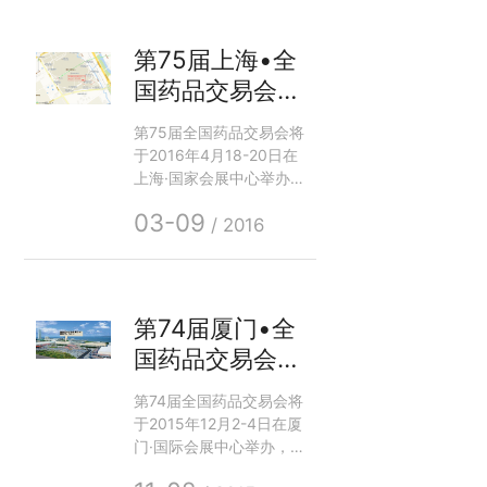
表性强的药品交易及新药
市场化宣传、贸易、学习
和交流平台。展示范围包
第75届上海•全
括化学药、中成药、中药
国药品交易会，
材、中药饮片、生物制
药、OTC药品等。
珠海晨安医药有
第75届全国药品交易会将
限公司期待您的
于2016年4月18-20日在
光临！
上海·国家会展中心举办，
我司（珠海晨安医药有限
03-09
公司）将携全国医保、基
/ 2016
药低价药双跨专利产品参
加此次医药盛会，展位
号：7.2Z75。届时，欢迎
广大新老朋友莅临展位指
第74届厦门•全
导。
国药品交易会，
珠海晨安医药有
第74届全国药品交易会将
限公司期待您的
于2015年12月2-4日在厦
光临！
门·国际会展中心举办，我
司（珠海晨安医药有限公