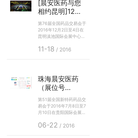
员会第十二次会议第二次
[晨安医药与您
台。
修订）
相约昆明]12月
2-4日珠海晨安
第76届全国药品交易会于
医药参加第76
2016年12月2日至4日在
届全国药品交易
昆明滇池国际会展中心举
行，全国药品交易会是中
会
11-18
国医药领域历史最悠久、
/ 2016
规模超大的品牌盛会，是
国内医药制剂、健康产品
及相关技术的服务贸易、
信息交流和合作对接平
珠海晨安医药
台。
（展位号
6D14） 期待您
第51届全国新特药药品交
的光临！
易会于2016年7月8日至7
月10日在贵阳国际会展中
心举行，全国新特药品交
06-22
易会是我国医药健康领域
/ 2016
规格高、影响大、行业代