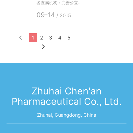
各直属机构：完善公立医
院药品集中采购工作是深
09-14
化医药卫生体制改革的重
/ 2015
要内容和关键环节，对于
加快公立医院改革，规范
药品流通秩序，建立健全
1
2
3
4
5
以基本药物制度为基础的
药品供应保障体系具有重
要意义。
Zhuhai Chen'an
Pharmaceutical Co., Ltd.
Zhuhai, Guangdong, China