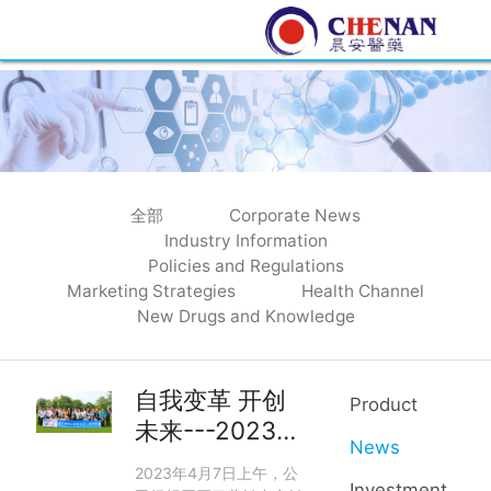
全部
Corporate News
Industry Information
Policies and Regulations
Marketing Strategies
Health Channel
New Drugs and Knowledge
自我变革 开创
Product
未来---2023年
News
营销中心销售工
2023年4月7日上午，公
Investment